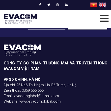
ĐĂNG KÝ NHẬN BẢN TIN
GỬI BẢN TIN CHO TÔI
CÔNG TY CỔ PHẦN THƯƠNG MẠI VÀ TRUYỀN THÔNG
EVACOM VIỆT NAM
VPGD CHÍNH: HÀ NỘI
Địa chỉ:
25 Ngô Thì Nhậm, Hai Bà Trưng, Hà Nội
Điện thoại: 0369 566 666
Email: evacomglobal@gmail.com
Website: www.evacomglobal.com