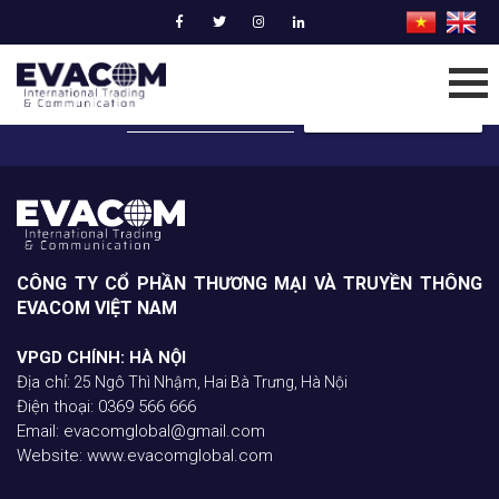
ĐĂNG KÝ NHẬN BẢN TIN
GỬI BẢN TIN CHO TÔI
CÔNG TY CỔ PHẦN THƯƠNG MẠI VÀ TRUYỀN THÔNG
EVACOM VIỆT NAM
VPGD CHÍNH: HÀ NỘI
Địa chỉ:
25 Ngô Thì Nhậm, Hai Bà Trưng, Hà Nội
Điện thoại: 0369 566 666
Email: evacomglobal@gmail.com
Website: www.evacomglobal.com